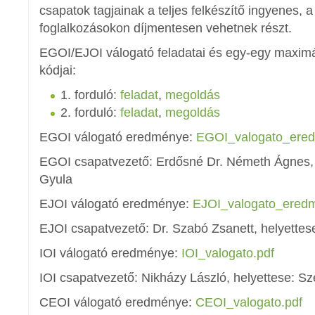
csapatok tagjainak a teljes felkészítő ingyenes, a
foglalkozásokon díjmentesen vehetnek részt.
EGOI/EJOI válogató feladatai és egy-egy maxim
kódjai:
1. forduló:
feladat
,
megoldás
2. forduló:
feladat
,
megoldás
EGOI válogató eredménye:
EGOI_valogato_ere
EGOI csapatvezető: Erdősné Dr. Németh Ágnes, h
Gyula
EJOI válogató eredménye:
EJOI_valogato_ered
EJOI csapatvezető: Dr. Szabó Zsanett, helyettes
IOI válogató eredménye:
IOI_valogato.pdf
IOI csapatvezető: Nikházy László, helyettese: Sz
CEOI válogató eredménye:
CEOI_valogato.pdf