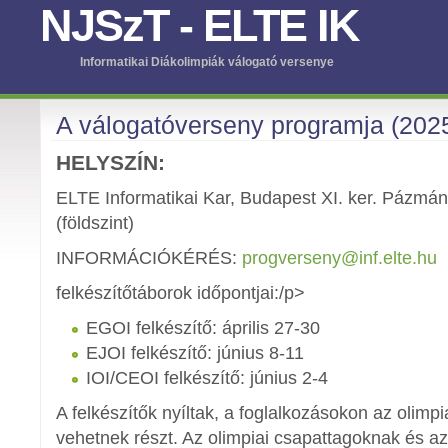
NJSzT
-
ELTE IK
Informatikai Diákolimpiák válogató versenye
A válogatóverseny programja (202
HELYSZÍN:
ELTE Informatikai Kar, Budapest XI. ker. Pázmán
(földszint)
INFORMÁCIÓKÉRÉS:
progverseny@inf.elte.hu
felkészítőtáborok időpontjai:/p>
EGOI felkészítő: április 27-30
EJOI felkészítő: június 8-11
IOI/CEOI felkészítő: június 2-4
A felkészítők nyíltak, a foglalkozásokon az olimpi
vehetnek részt. Az olimpiai csapattagoknak és a