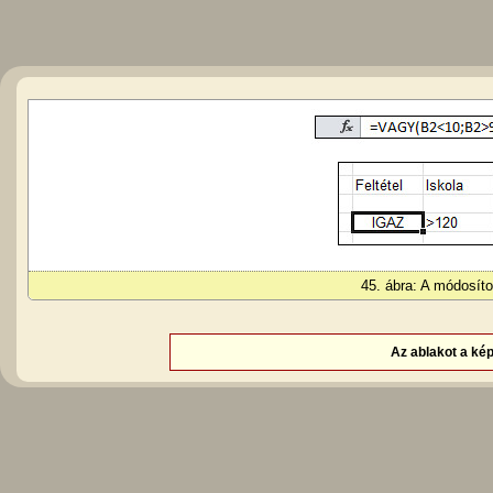
45. ábra: A módosíto
Az ablakot a képr